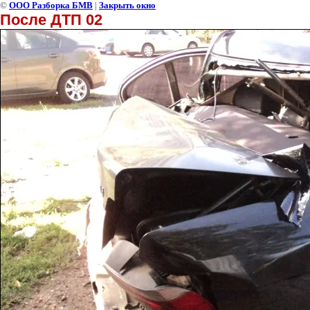
©
ООО Разборка БМВ
|
Закрыть окно
После ДТП 02